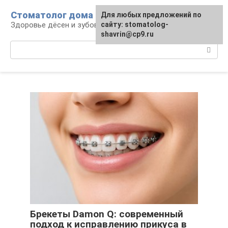
Перейти
Стоматолог дома
Для любых предложений по
к
Здоровье дёсен и зубов: уход и лечение
сайту: stomatolog-
контенту
shavrin@cp9.ru
Поиск:
Брекеты Damon Q: современный
подход к исправлению прикуса в